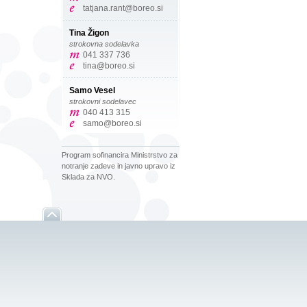
tatjana.rant@boreo.si
Tina Žigon
strokovna sodelavka
041 337 736
tina@boreo.si
Samo Vesel
strokovni sodelavec
040 413 315
samo@boreo.si
Program sofinancira Ministrstvo za
notranje zadeve in javno upravo iz
Sklada za NVO.