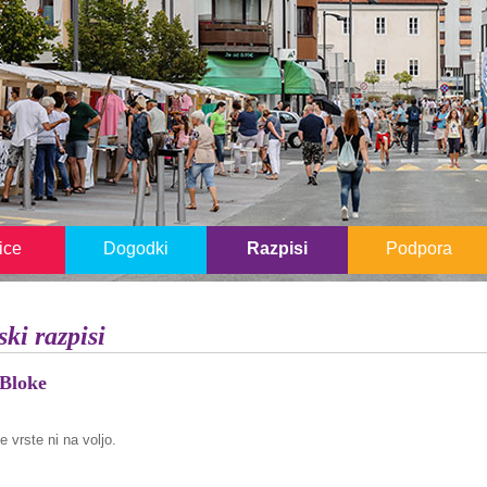
ice
Dogodki
Razpisi
Podpora
ki razpisi
Bloke
 vrste ni na voljo.