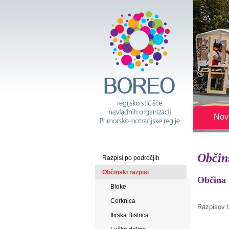
Nov
Občins
Razpisi po področjih
Občinski razpisi
Občina 
Bloke
Cerknica
Razpisov te
Ilirska Bistrica