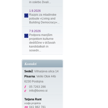
in oskrbo živali...
1.9.2026
Razpis za mladinske
pobude »Living and
Building Democracy«...
7.9.2026
Podpora manjšim
projektom kulturne
dediščine v državah
kandidatkah in
sosedn...
Kontakti
Sedež
: Vilharjeva ulica 14
Pisarna
: Veliki Otok 44b
6230 Postojna
05 7263 286
info@boreo.si
Tatjana Rant
vodja projekta
041 982 781