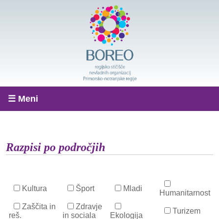
☰ Meni
Razpisi po področjih
Kultura
Šport
Mladi
Humanitarnost
Zaščita in
Zdravje
Turizem
reš.
in sociala
Ekologija