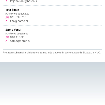
tatjana.rant@boreo.si
Tina Žigon
strokovna sodelavka
041 337 736
tina@boreo.si
Samo Vesel
strokovni sodelavec
040 413 315
samo@boreo.si
Program sofinancira Ministrstvo za notranje zadeve in javno upravo iz Sklada za NVO.