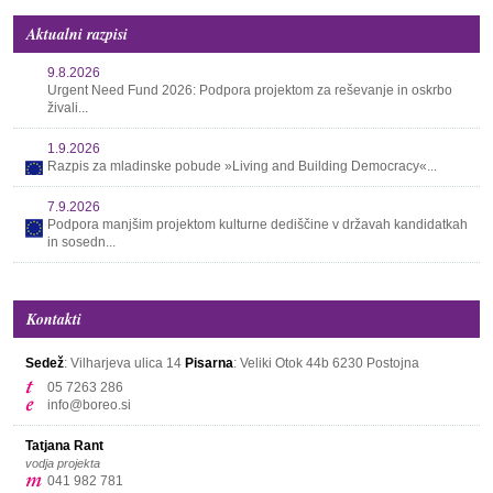
Aktualni razpisi
9.8.2026
Urgent Need Fund 2026: Podpora projektom za reševanje in oskrbo
živali...
1.9.2026
Razpis za mladinske pobude »Living and Building Democracy«...
7.9.2026
Podpora manjšim projektom kulturne dediščine v državah kandidatkah
in sosedn...
Kontakti
Sedež
: Vilharjeva ulica 14
Pisarna
: Veliki Otok 44b
6230 Postojna
05 7263 286
info@boreo.si
Tatjana Rant
vodja projekta
041 982 781