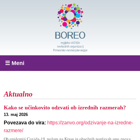
☰ Meni
Aktualno
Kako se učinkovito odzvati ob izrednih razmerah?
13. maj 2026
Povezava do vira:
https://zanvo.org/odzivanje-na-izredne-
razmere/
Ob epidemiji Covida-19, požaru na Krasu in obsežnih poplavah smo znova