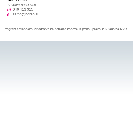
Samo Vesel
strokovni sodelavec
040 413 315
samo@boreo.si
Program sofinancira Ministrstvo za notranje zadeve in javno upravo iz Sklada za NVO.