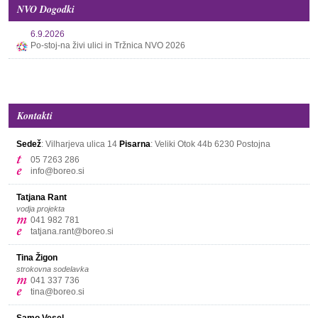
NVO Dogodki
6.9.2026
Po-stoj-na živi ulici in Tržnica NVO 2026
Kontakti
Sedež
: Vilharjeva ulica 14
Pisarna
: Veliki Otok 44b
6230 Postojna
05 7263 286
info@boreo.si
Tatjana Rant
vodja projekta
041 982 781
tatjana.rant@boreo.si
Tina Žigon
strokovna sodelavka
041 337 736
tina@boreo.si