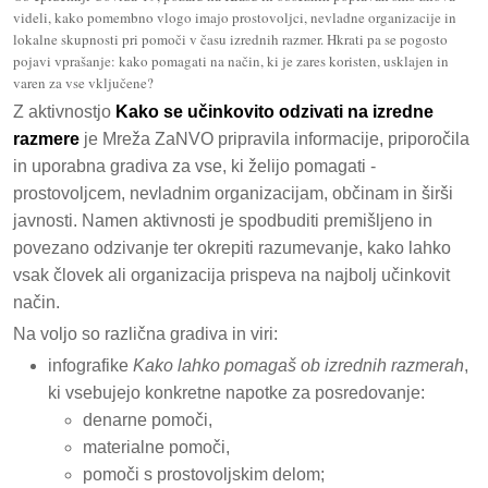
videli, kako pomembno vlogo imajo prostovoljci, nevladne organizacije in
lokalne skupnosti pri pomoči v času izrednih razmer. Hkrati pa se pogosto
pojavi vprašanje: kako pomagati na način, ki je zares koristen, usklajen in
varen za vse vključene?
Z aktivnostjo
Kako se učinkovito odzivati na izredne
razmere
je Mreža ZaNVO pripravila informacije, priporočila
in uporabna gradiva za vse, ki želijo pomagati -
prostovoljcem, nevladnim organizacijam, občinam in širši
javnosti. Namen aktivnosti je spodbuditi premišljeno in
povezano odzivanje ter okrepiti razumevanje, kako lahko
vsak človek ali organizacija prispeva na najbolj učinkovit
način.
Na voljo so različna gradiva in viri:
infografike
Kako lahko pomagaš ob izrednih razmerah
,
ki vsebujejo konkretne napotke za posredovanje:
denarne pomoči,
materialne pomoči,
pomoči s prostovoljskim delom;